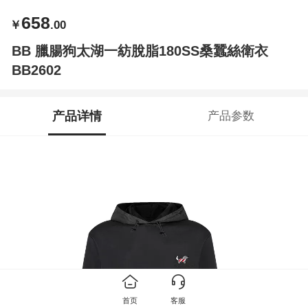
658
￥
.00
BB 臘腸狗太湖一紡脫脂180SS桑蠶絲衛衣
BB2602
产品详情
产品参数
首页
客服